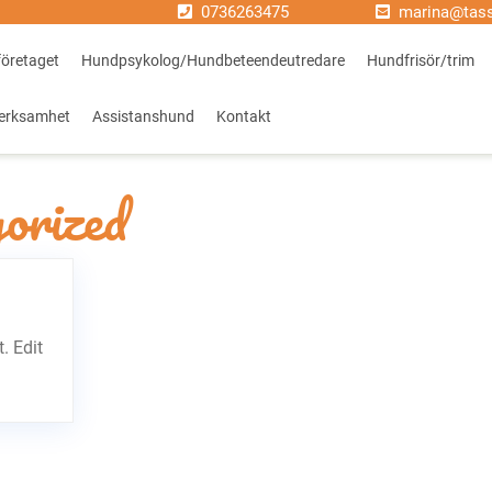
0736263475
marina@tas
öretaget
Hundpsykolog/Hundbeteendeutredare
Hundfrisör/trim
erksamhet
Assistanshund
Kontakt
orized
. Edit